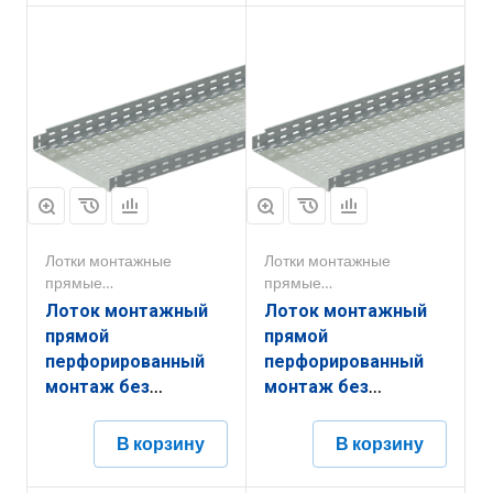
Лотки монтажные
Лотки монтажные
прямые
прямые
перфорированные
перфорированные
Лоток монтажный
Лоток монтажный
прямой
прямой
перфорированный
перфорированный
монтаж без
монтаж без
соединителей
соединителей
ЛППМ.500.200.3000.1,5.6
ЛППМ.400.200.3000.1,5.6
В корзину
В корзину