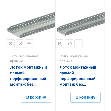
Лотки монтажные
Лотки монтажные
прямые
прямые
перфорированные
перфорированные
Лоток монтажный
Лоток монтажный
прямой
прямой
перфорированный
перфорированный
монтаж без
монтаж без
соединителей
соединителей
ЛППМ.300.200.3000.1,5.6
ЛППМ.200.200.3000.1,5.6
В корзину
В корзину