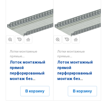
Лотки монтажные
Лотки монтажные
прямые
прямые
перфорированные
перфорированные
Лоток монтажный
Лоток монтажный
прямой
прямой
перфорированный
перфорированный
монтаж без
монтаж без
соединителей
соединителей
ЛППМ.600.200.3000.1,2.6
ЛППМ.500.200.3000.1,2.6
В корзину
В корзину