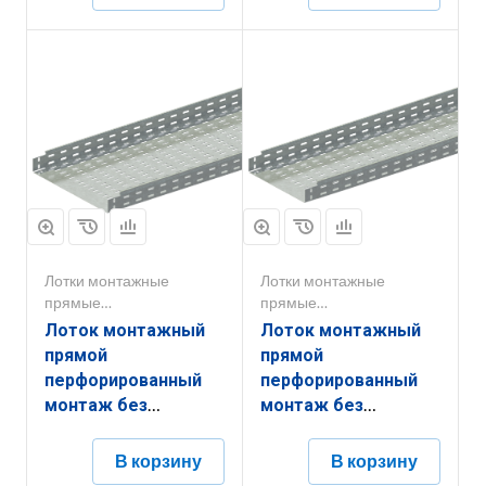
Лотки монтажные
Лотки монтажные
прямые
прямые
перфорированные
перфорированные
Лоток монтажный
Лоток монтажный
прямой
прямой
перфорированный
перфорированный
монтаж без
монтаж без
соединителей
соединителей
ЛППМ.400.200.3000.0,8.6
ЛППМ.300.200.3000.0,8.6
В корзину
В корзину