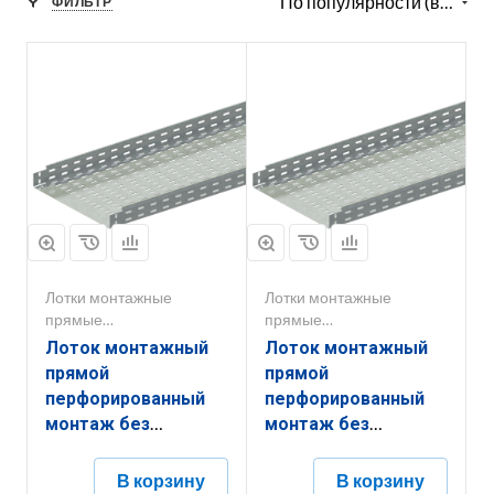
По популярности (возрастание)
ФИЛЬТР
Лотки монтажные
Лотки монтажные
прямые
прямые
перфорированные
перфорированные
Лоток монтажный
Лоток монтажный
прямой
прямой
перфорированный
перфорированный
монтаж без
монтаж без
соединителей
соединителей
ЛППМ.600.200.3000.0,8.6
ЛППМ.500.200.3000.0,8.6
В корзину
В корзину