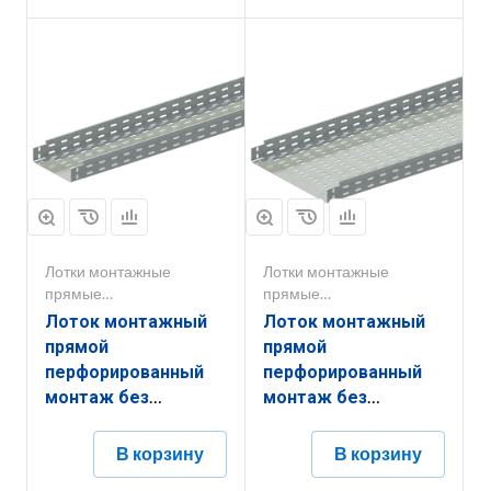
Лотки монтажные
Лотки монтажные
прямые
прямые
перфорированные
перфорированные
Лоток монтажный
Лоток монтажный
прямой
прямой
перфорированный
перфорированный
монтаж без
монтаж без
соединителей
соединителей
ЛППМ.200.200.3000.0,8.6
ЛППМ.600.200.3000.1,5.6
В корзину
В корзину