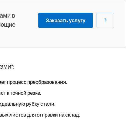
вами в
Заказать услугу
?
ующие
ОЭМИ":
ает процесс преобразования.
т к точной резке.
идеальную рубку стали.
ых листов для отправки на склад.