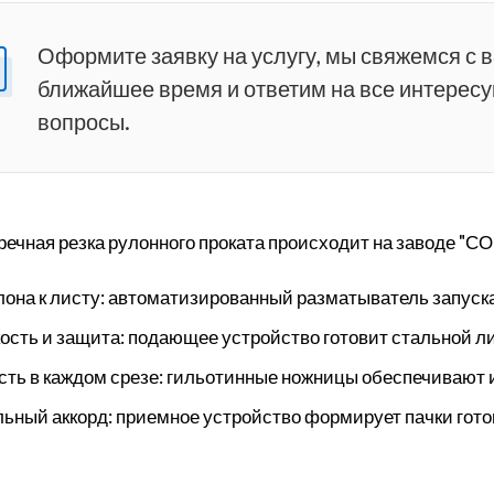
Оформите заявку на услугу, мы свяжемся с 
ближайшее время и ответим на все интерес
вопросы.
речная резка рулонного проката происходит на заводе "С
лона к листу: автоматизированный разматыватель запуск
ость и защита: подающее устройство готовит стальной лис
сть в каждом срезе: гильотинные ножницы обеспечивают 
ьный аккорд: приемное устройство формирует пачки готов