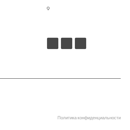
ельства
309540, Белгородская область,
г. Старый Оскол, пл-ка
родукции в PDF
Монтажная проезд ш-6 (станция
Котел промузел тер), д. 17
 сертификаты
 информации
Политика конфиденциальности