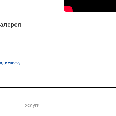
алерея
ад к списку
Услуги
Дополните
информац