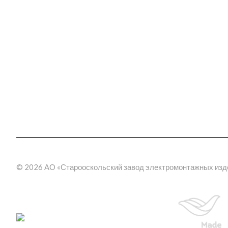
Новости
Электромонтажные из
Награды
Шинопроводы
Трансформаторные по
География поставок
(КТП)
Отзывы
Электрощитовое обор
3D прогулка по производству
Эстакады
Молниезащита
Метрополитен
Фальшпол
Электромонтажные изд
пластика
© 2026 АО «Старооскольский завод электромонтажных изд
Кабельные муфты
термоусаживаемые