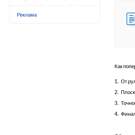
Реклама
Как попе
От ру
Плоск
Точно
Финал