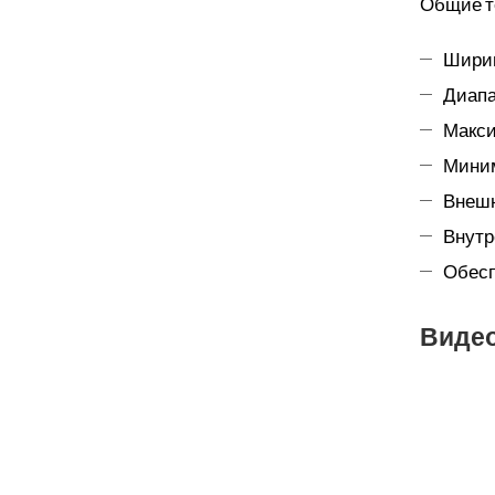
Общие т
Ширин
Диапа
Макси
Миним
Внешн
Внутр
Обесп
Виде