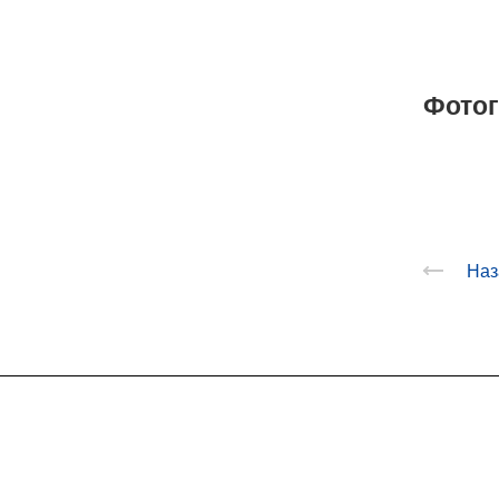
Фотог
Наз
О заводе
Каталог