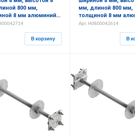
высотой 8
шириной 8 мм, высотой 8
линой 800 мм,
мм, длиной 800 мм,
ной 8 мм алюминий
толщиной 8 мм алю
8.800.8.14
ЗКС.8.8.800.8.14
800042714
Арт.
Н0800042614
В корзину
В к