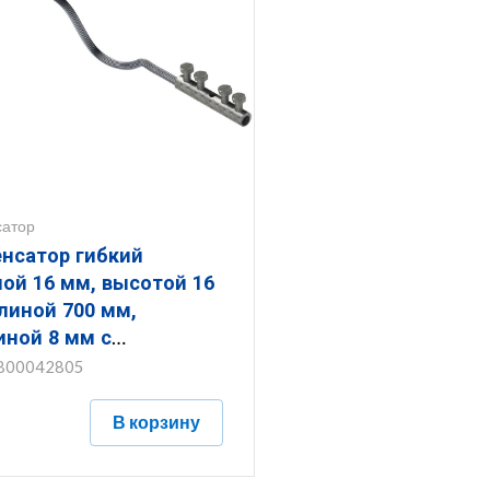
сатор
нсатор гибкий
ысотой 16
линой 700 мм,
ной 8 мм с
анопокрытием
800042805
.16.700.8.5
В корзину