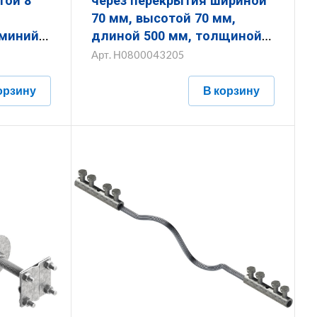
через перекрытия шириной
70 мм, высотой 70 мм,
миний
длиной 500 мм, толщиной
16 мм с гальванопокрытием
Арт.
Н0800043205
ЗКП.70.70.500.16.5
орзину
В корзину