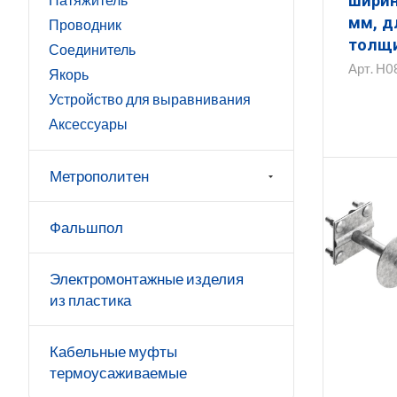
шириной 8 мм, 
мм, д
Проводник
толщи
Соединитель
ЗКС.8.
Арт.
Н0
Якорь
Устройство для выравнивания
Аксессуары
Метрополитен
Фальшпол
Электромонтажные изделия
из пластика
Кабельные муфты
термоусаживаемые