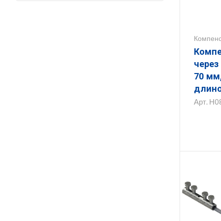
Компен
Компе
через п
70 мм
длино
16 мм
Арт.
Н0
ЗКП.70