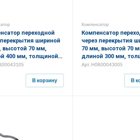
сатор
Компенсатор
нсатор переходной
Компенсатор перех
ерекрытия шириной
через перекрытия шириной
, высотой 70 мм,
70 мм, высотой 70 м
й 400 мм, толщиной
длиной 300 мм, то
 с гальванопокрытием
16 мм с гальванопо
800043105
Арт.
Н0800043005
.70.400.16.5
ЗКП.70.70.300.16.5
В корзину
В к