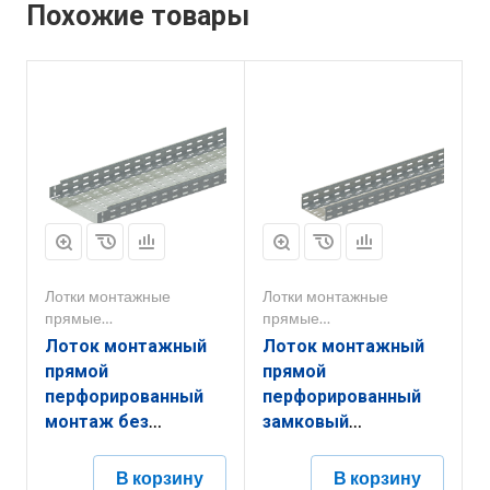
Похожие товары
Лотки монтажные
Лотки монтажные
прямые
прямые
перфорированные
перфорированные
Лоток монтажный
Лоток монтажный
прямой
прямой
перфорированный
перфорированный
монтаж без
замковый
соединителей
ЛППЗ.150.65.2000.1.6
ЛППМ.300.80.2000.0,8.6
В корзину
В корзину