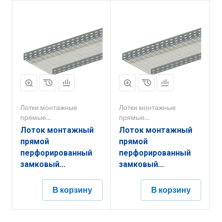
Лотки монтажные
Лотки монтажные
прямые
прямые
перфорированные
перфорированные
Лоток монтажный
Лоток монтажный
прямой
прямой
перфорированный
перфорированный
замковый
замковый
ЛППЗ.500.80.2000.1.4
ЛППЗ.600.50.2000.1,2.4
В корзину
В корзину