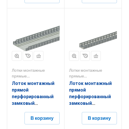
Лотки монтажные
Лотки монтажные
прямые
прямые
перфорированные
перфорированные
Лоток монтажный
Лоток монтажный
прямой
прямой
перфорированный
перфорированный
замковый
замковый
ЛППМ.300.65.2000.1,5.4
ЛППЗ.100.100.2000.0,55.4
В корзину
В корзину