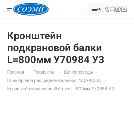
RU
Кронштейн
подкрановой балки
L=800мм У70984 У3
—
—
—
Главная
Продукты
Шинопроводы
—
Шинопровод распределительный 250А-800А
Кронштейн подкрановой балки L=800мм У70984 У3