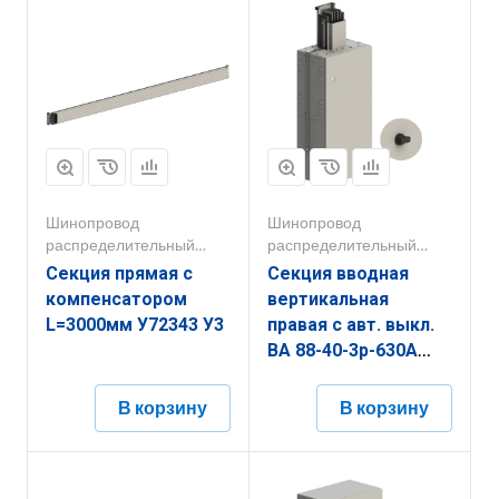
Шинопровод
Шинопровод
распределительный
распределительный
250А-800А
250А-800А
Секция прямая с
Секция вводная
компенсатором
вертикальная
L=3000мм У72343 У3
правая с авт. выкл.
ВА 88-40-3р-630А
У72251 У3
В корзину
В корзину