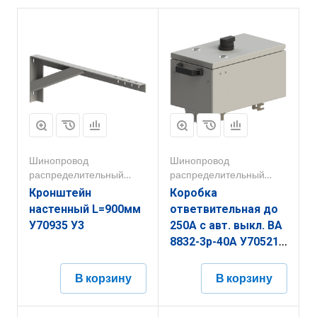
Шинопровод
Шинопровод
распределительный
распределительный
250А-800А
250А-800А
Кронштейн
Коробка
настенный L=900мм
ответвительная до
У70935 У3
250А с авт. выкл. ВА
8832-3р-40А У70521
У3
В корзину
В корзину