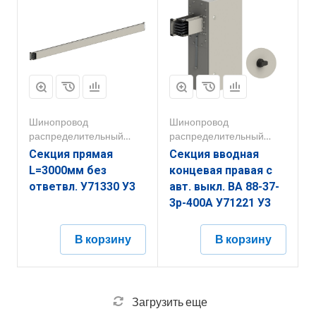
Шинопровод
Шинопровод
распределительный
распределительный
250А-800А
250А-800А
Секция прямая
Секция вводная
L=3000мм без
концевая правая с
ответвл. У71330 У3
авт. выкл. ВА 88-37-
3р-400А У71221 У3
В корзину
В корзину
Загрузить еще