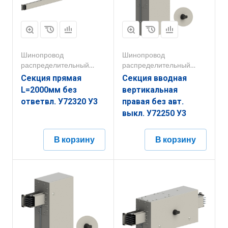
Шинопровод
Шинопровод
распределительный
распределительный
250А-800А
250А-800А
Секция прямая
Секция вводная
L=2000мм без
вертикальная
ответвл. У72320 У3
правая без авт.
выкл. У72250 У3
В корзину
В корзину