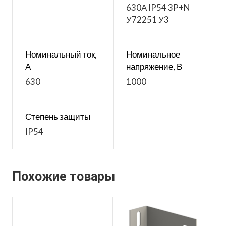
630А IP54 3P+N
У72251 У3
Номинальный ток,
Номинальное
А
напряжение, В
630
1000
Степень защиты
IP54
Похожие товары