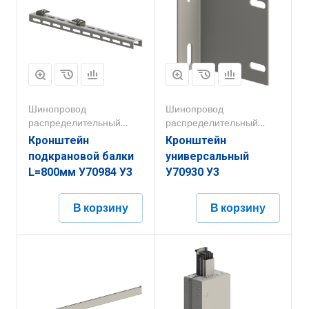
Шинопровод
Шинопровод
распределительный
распределительный
250А-800А
250А-800А
Кронштейн
Кронштейн
подкрановой балки
универсальный
L=800мм У70984 У3
У70930 У3
В корзину
В корзину