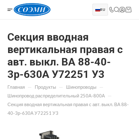
RU
Секция вводная
вертикальная правая с
авт. выкл. ВА 88-40-
3р-630А У72251 У3
—
—
—
Главная
Продукты
Шинопроводы
—
Шинопровод распределительный 250А-800А
Секция вводная вертикальная правая с авт. выкл. ВА 88-
40-3р-630А У72251 У3