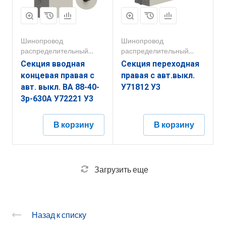
Шинопровод
Шинопровод
распределительный
распределительный
250А-800А
250А-800А
Секция вводная
Секция переходная
концевая правая с
правая с авт.выкл.
авт. выкл. ВА 88-40-
У71812 У3
3р-630А У72221 У3
В корзину
В корзину
Загрузить еще
Назад к списку