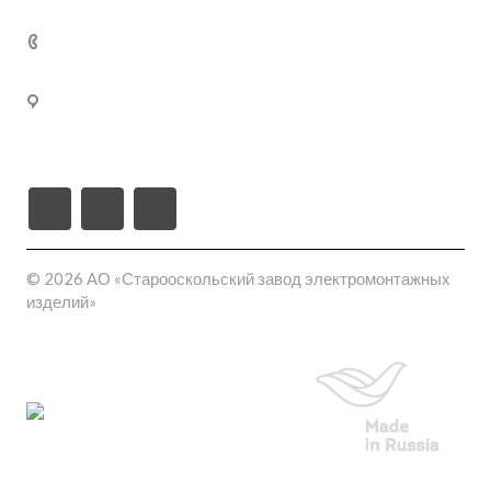
Кабельные муфты термоусаживаемые
+7 (800) 250-77-
02
309540, Белгородская область, г. Старый Оскол, пл-
ка Монтажная проезд ш-6 (станция Котел промузел
тер), д. 17
© 2026 АО «Старооскольский завод электромонтажных
изделий»