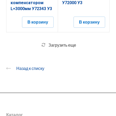
компенсатором
У72000 У3
L=3000мм У72343 У3
В корзину
В корзину
Загрузить еще
Назад к списку
О заводе
Каталог
Новости