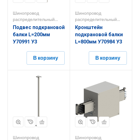
Шинопровод
Шинопровод
распределительный
распределительный
250А-800А
250А-800А
Подвес подкрановой
Кронштейн
балки L=200мм
подкрановой балки
У70991 У3
L=800мм У70984 У3
В корзину
В корзину
Шинопровод
Шинопровод