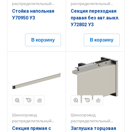
распределительный
распределительный
250А-800А
250А-800А
Стойка напольная
Секция переходная
У70950 У3
правая без авт.выкл.
У72802 У3
В корзину
В корзину
Шинопровод
Шинопровод
распределительный
распределительный
250А-800А
250А-800А
Секция прямая с
Заглушка торцовая