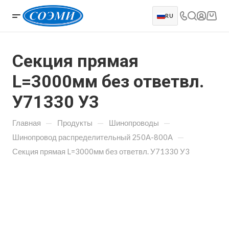
RU
Секция прямая
L=3000мм без ответвл.
У71330 У3
—
—
—
Главная
Продукты
Шинопроводы
—
Шинопровод распределительный 250А-800А
Секция прямая L=3000мм без ответвл. У71330 У3