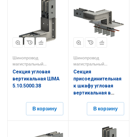
Шинопровод
Шинопровод
магистральный
магистральный
1000А-5000А
1000А-5000А
Секция угловая
Секция
вертикальная ШМА
присоединительная
5.10.5000.38
к шкафу угловая
вертикальная в
пространстве левая
ШМА 5.10.4000.53
В корзину
В корзину