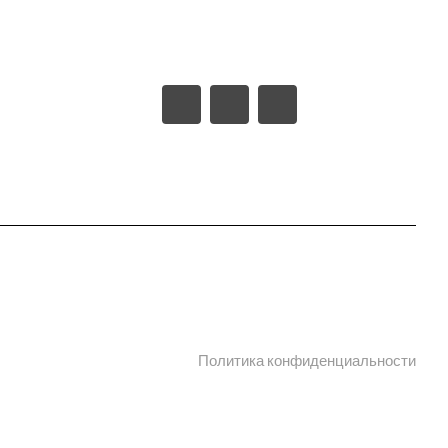
г. Старый Оскол, пл-ка
родукции в PDF
Монтажная проезд ш-6 (станция
Котел промузел тер), д. 17
 сертификаты
 информации
Политика конфиденциальности