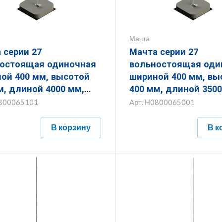
Мачта
 серии 27
Мачта серии 27
остоящая одиночная
вольностоящая оди
, высотой
шириной 400 мм, высотой
м, длиной 4000 мм,
400 мм, длиной 3500
ной (диаметром) 16
толщиной (диаметр
800065101
Арт.
Н0800065001
горячеоцинкованным
мм с горячеоцинко
ытием
покрытием
В корзину
В к
400.400.4000.16.1
ЗМВО.400.400.3500.1