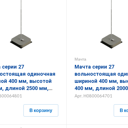
Мачта
 серии 27
Мачта серии 27
остоящая одиночная
вольностоящая оди
, высотой
шириной 400 мм, высотой
м, длиной 2500 мм,
400 мм, длиной 2000
ной (диаметром) 16
толщиной (диаметр
800064801
Арт.
Н0800064701
горячеоцинкованным
мм с горячеоцинко
ытием
покрытием
В корзину
В к
400.400.2500.16.1
ЗМВО.400.400.2000.1