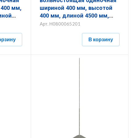
ночная
вольностоящая одиночная
,
шириной 400 мм, высотой
иной
400 мм, длиной 4500 мм,
толщиной (диаметром) 16
Арт.
Н0800065201
с
мм с горячеоцинкованным
м
покрытием
орзину
В корзину
ЗМВО.400.400.4500.16.1
16.1