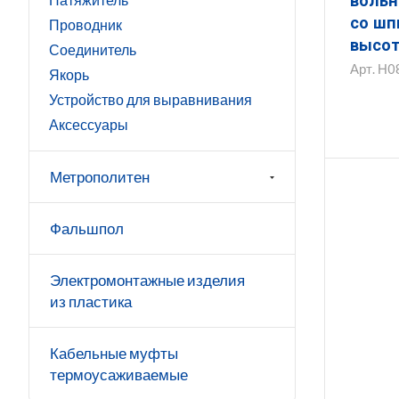
вольн
со шпил
Проводник
высот
Соединитель
3000 
Арт.
Н0
Якорь
(диам
Устройство для выравнивания
горяч
Аксессуары
покр
ЗМВОШ
Метрополитен
Фальшпол
Электромонтажные изделия
из пластика
Кабельные муфты
термоусаживаемые