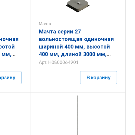
Мачта
Мачта серии 27
ночная
вольностоящая одиночная
шириной 400 мм, высотой
 мм,
400 мм, длиной 3000 мм,
ом) 16
толщиной (диаметром) 16
Арт.
Н0800064901
ванным
мм с горячеоцинкованным
покрытием
орзину
В корзину
6.1
ЗМВО.400.400.3000.16.1