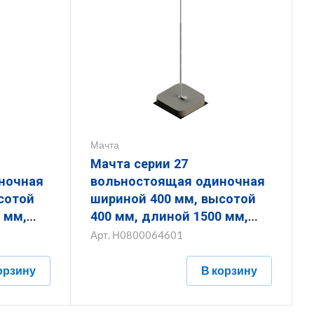
Мачта
Мачта серии 27
ночная
вольностоящая одиночная
шириной 400 мм, высотой
 мм,
400 мм, длиной 1500 мм,
ом) 16
толщиной (диаметром) 16
Арт.
Н0800064601
ванным
мм с горячеоцинкованным
покрытием
орзину
В корзину
6.1
ЗМВО.400.400.1500.16.1