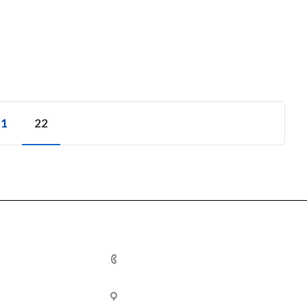
21
22
льная
+7 (800) 250-77-
ия
02
ельства
309540, Белгородская область,