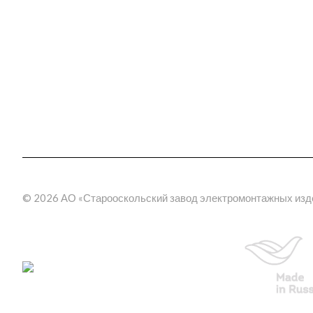
Награды
Шинопроводы
Трансформаторные по
География поставок
(КТП)
Отзывы
Электрощитовое обор
3D прогулка по производству
Эстакады
Молниезащита
Метрополитен
Фальшпол
Электромонтажные изд
пластика
© 2026 АО «Старооскольский завод электромонтажных изд
Кабельные муфты
термоусаживаемые