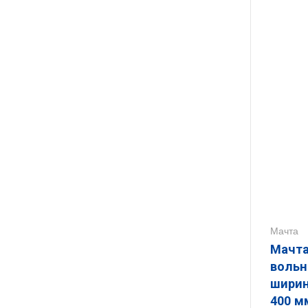
Мачта
Мачта
вольн
шириной 400 мм
400 м