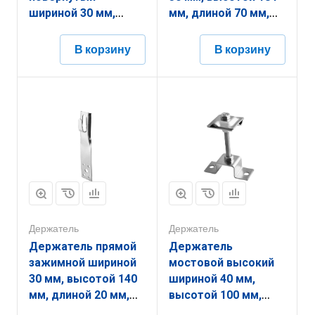
шириной 30 мм,
мм, длиной 70 мм,
высотой 174 мм,
толщиной
длиной 70 мм,
(диаметром) 2 мм с
В корзину
В корзину
толщиной
гальванопокрытием
(диаметром) 2 мм с
ЗДУБ.30.184.70.2.5
термодиффузионным
покрытием
ЗДУЗП.30.174.70.2.9
Держатель
Держатель
Держатель прямой
Держатель
зажимной шириной
мостовой высокий
30 мм, высотой 140
шириной 40 мм,
мм, длиной 20 мм,
высотой 100 мм,
толщиной
длиной 75 мм,