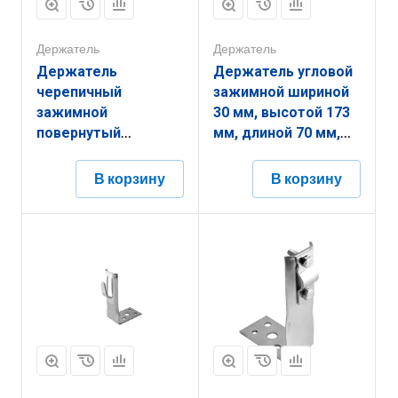
Держатель
Держатель
Держатель
Держатель угловой
черепичный
зажимной шириной
зажимной
30 мм, высотой 173
повернутый
мм, длиной 70 мм,
шириной 30 мм,
толщиной
высотой 134 мм,
(диаметром) 2 мм с
В корзину
В корзину
длиной 380 мм,
термодиффузионным
толщиной
покрытием
(диаметром) 2 мм с
ЗДУЗ.30.173.70.2.9
термодиффузионным
покрытием
ЗДШЗП.30.134.380.2.9