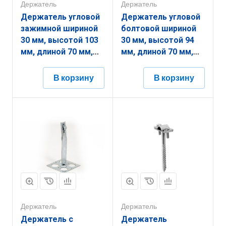
Держатель
Держатель
Держатель угловой
Держатель угловой
зажимной шириной
болтовой шириной
30 мм, высотой 103
30 мм, высотой 94
мм, длиной 70 мм,
мм, длиной 70 мм,
толщиной
толщиной
(диаметром) 2 мм с
(диаметром) 2 мм с
В корзину
В корзину
гальванопокрытием
горячеоцинкованным
ЗДУЗ.30.103.70.2.5
покрытием
ЗДУБ.30.94.70.2.1
Держатель
Держатель
Держатель с
Держатель