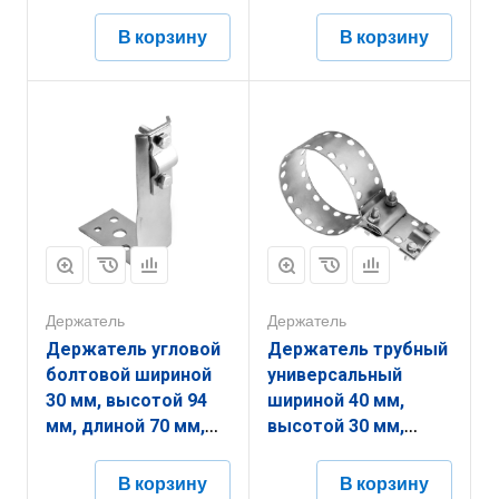
высотой 134 мм,
толщиной
длиной 380 мм,
(диаметром) 2 мм с
В корзину
В корзину
толщиной
гальванопокрытием
(диаметром) 2 мм с
ЗДУЗ.30.173.70.2.5
термодиффузионным
покрытием
ЗДШР.30.134.380.2.9
Держатель
Держатель
Держатель угловой
Держатель трубный
болтовой шириной
универсальный
30 мм, высотой 94
шириной 40 мм,
мм, длиной 70 мм,
высотой 30 мм,
толщиной
длиной 200 мм,
(диаметром) 2 мм с
толщиной
В корзину
В корзину