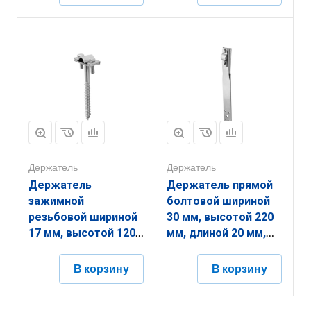
гальванопокрытием
(диаметром) 6 мм с
ЗДУБ.30.94.70.2.5
гальванопокрытием
ЗДТУ.40.30.200.6.5
Держатель
Держатель
Держатель
Держатель прямой
зажимной
болтовой шириной
резьбовой шириной
30 мм, высотой 220
17 мм, высотой 120
мм, длиной 20 мм,
мм, длиной 40 мм,
толщиной
толщиной
(диаметром) 2 мм с
В корзину
В корзину
(диаметром) 2 мм с
гальванопокрытием
гальванопокрытием
ЗДПБ.30.220.20.2.5