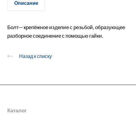
Описание
Болт— крепёжное изделие с резьбой, образующее
разборное соединение с помощью гайки.
Назад к списку
О заводе
Каталог
Новости
Награды
Услуги
Электромонтажные изделия
География поставок
Шинопроводы
Дополнительная информация
Горячее цинкование металла