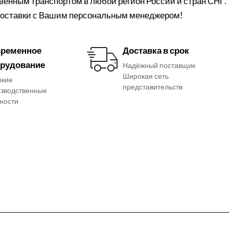
твенным транспортом в любой регион России и стран СНГ.
 доставки с Вашим персональным менеджером!
ременное
Доставка в срок
рудование
Надёжный поставщик
Широкая сеть
окие
представительств
зводственные
ности