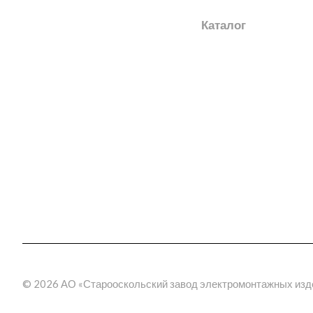
О заводе
Каталог
Новости
Электромонтажные из
Награды
Шинопроводы
Трансформаторные по
География поставок
(КТП)
Отзывы
Электрощитовое обор
3D прогулка по производству
Эстакады
Молниезащита
Метрополитен
Фальшпол
Электромонтажные изд
пластика
© 2026 АО «Старооскольский завод электромонтажных изд
Кабельные муфты
термоусаживаемые