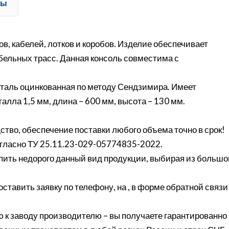
ты
в, кабелей, лотков и коробов. Изделие обеспечивает
бельных трасс. Данная консоль совместима с
Сталь оцинкованная по методу Сендзимира. Имеет
лла 1,5 мм, длина – 600 мм, высота – 130 мм.
ство, обеспечение поставки любого объема точно в срок!
согласно ТУ 25.11.23-029-05774835-2022.
ить недорого данный вид продукции, выбирая из большо
оставить заявку по телефону, на , в форме обратной связи
 к заводу производителю – вы получаете гарантированно