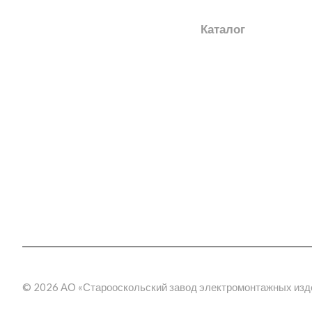
О заводе
Каталог
Новости
Электромонтажные из
Награды
Шинопроводы
Трансформаторные по
География поставок
(КТП)
Отзывы
Электрощитовое обор
3D прогулка по производству
Эстакады
Молниезащита
Метрополитен
Фальшпол
Электромонтажные изд
пластика
© 2026 АО «Старооскольский завод электромонтажных изд
Кабельные муфты
термоусаживаемые