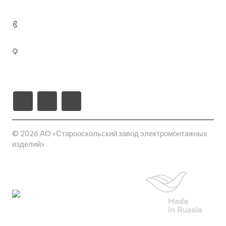
Реклама
Кабельные муфты термоусаживаемые
+7 (800) 250-77-
02
309540, Белгородская область, г. Старый Оскол, пл-
ка Монтажная проезд ш-6 (станция Котел промузел
тер), д. 17
© 2026 АО «Старооскольский завод электромонтажных
изделий»