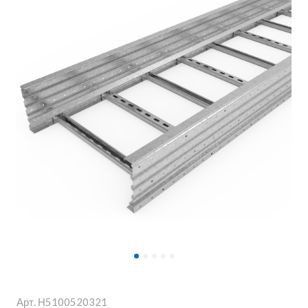
Арт.
Н5100520321