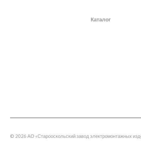
О заводе
Каталог
Новости
Электромонтажные из
Награды
Шинопроводы
Трансформаторные по
География поставок
(КТП)
Отзывы
Электрощитовое обор
3D прогулка по производству
Эстакады
Молниезащита
Метрополитен
Фальшпол
Электромонтажные изд
пластика
© 2026 АО «Старооскольский завод электромонтажных изд
Кабельные муфты