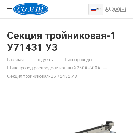
RU
Секция тройниковая-1
У71431 У3
—
—
—
Главная
Продукты
Шинопроводы
—
Шинопровод распределительный 250А-800А
Секция тройниковая-1 У71431 У3