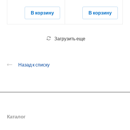
В корзину
В корзину
Загрузить еще
Назад к списку
О заводе
Каталог
Новости
Награды
Услуги
Электромонтажные изделия