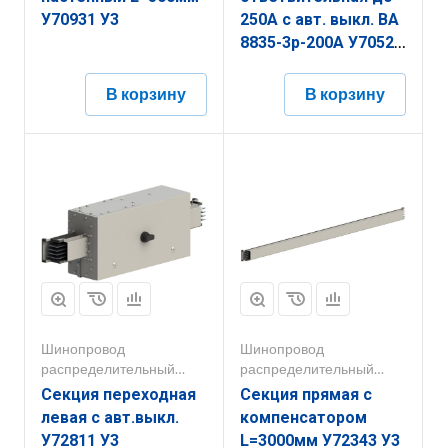
У70931 У3
250А с авт. выкл. ВА
8835-3р-200А У70521
У3
В корзину
В корзину
Шинопровод
Шинопровод
распределительный
распределительный
250А-800А
250А-800А
Секция переходная
Секция прямая с
левая с авт.выкл.
компенсатором
У72811 У3
L=3000мм У72343 У3