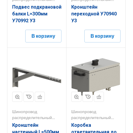
250А-800А
250А-800А
Подвес подкрановой
Кронштейн
балки L=300мм
переходной У70940
У70992 У3
У3
В корзину
В корзину
Шинопровод
Шинопровод
распределительный
распределительный
250А-800А
250А-800А
Кронштейн
Коробка
настенный L=500мм
ответвительная до