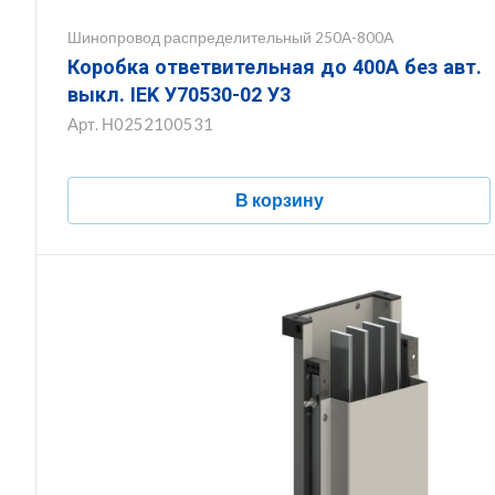
Шинопровод распределительный 250А-800А
Коробка ответвительная до 400А без авт.
выкл. IEK У70530-02 У3
Арт.
Н0252100531
В корзину