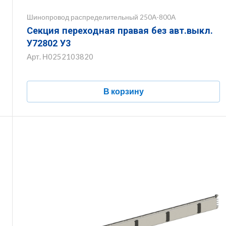
Шинопровод распределительный 250А-800А
Секция переходная правая без авт.выкл.
У72802 У3
Арт.
Н0252103820
В корзину