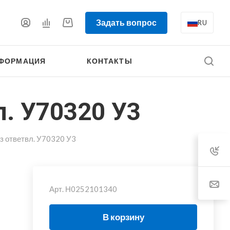
Задать вопрос
RU
ФОРМАЦИЯ
КОНТАКТЫ
. У70320 У3
з ответвл. У70320 У3
Арт.
Н0252101340
В корзину