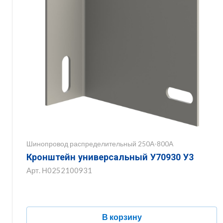
Шинопровод распределительный 250А-800А
Кронштейн универсальный У70930 У3
Арт.
Н0252100931
В корзину