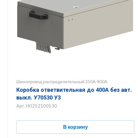
Шинопровод распределительный 250А-800А
Коробка ответвительная до 400А без авт.
выкл. У70530 У3
Арт.
Н0252100530
В корзину