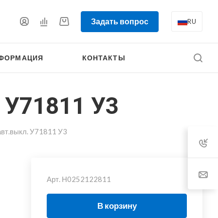
Задать вопрос
RU
ФОРМАЦИЯ
КОНТАКТЫ
 У71811 У3
авт.выкл. У71811 У3
Арт.
Н0252122811
В корзину