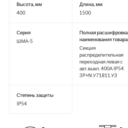
Высота, мм
Длина, мм
400
1500
Серия
Полная расшифровка
наименования товара
ШМА-5
Секция
распределительная
переходная левая с
авт.выкл. 400А IP54
3P+N У71811 У3
Степень защиты
IP54