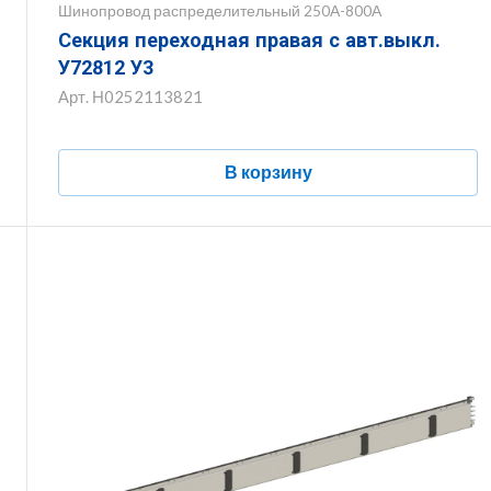
Шинопровод распределительный 250А-800А
Секция переходная правая с авт.выкл.
У72812 У3
Арт.
Н0252113821
В корзину