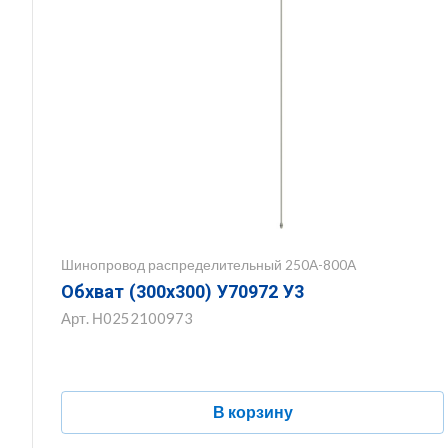
Шинопровод распределительный 250А-800А
Обхват (300х300) У70972 У3
Арт.
Н0252100973
В корзину