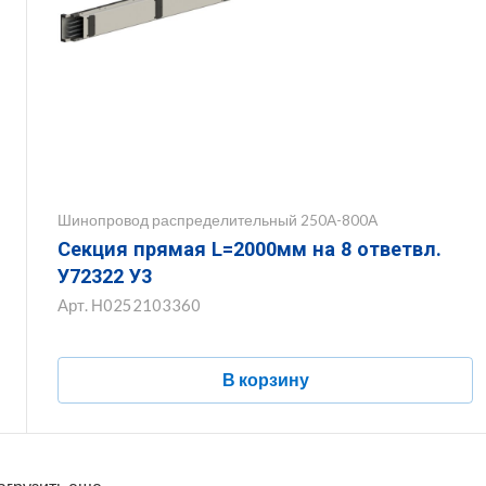
Шинопровод распределительный 250А-800А
Секция прямая L=2000мм на 8 ответвл.
У72322 У3
Арт.
Н0252103360
В корзину