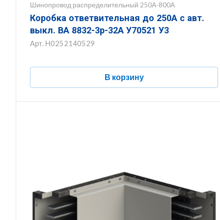
Шинопровод распределительный 250А-800А
Коробка ответвительная до 250А с авт.
выкл. ВА 8832-3р-32А У70521 У3
Арт.
Н0252140529
В корзину