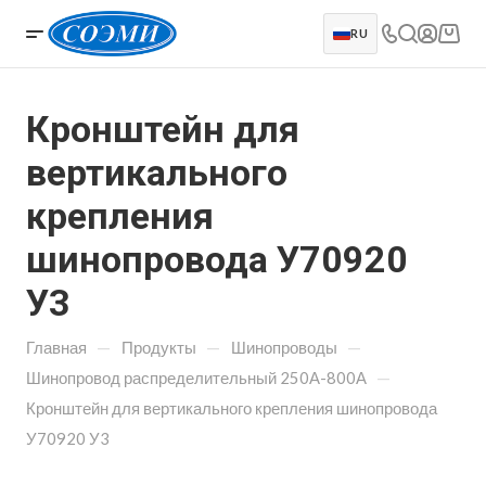
RU
Кронштейн для
вертикального
крепления
шинопровода У70920
У3
—
—
—
Главная
Продукты
Шинопроводы
—
Шинопровод распределительный 250А-800А
Кронштейн для вертикального крепления шинопровода
У70920 У3