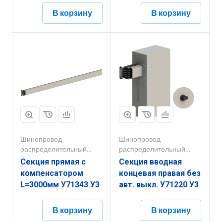
В корзину
В корзину
Шинопровод
Шинопровод
распределительный
распределительный
250А-800А
250А-800А
Секция прямая с
Секция вводная
компенсатором
концевая правая без
L=3000мм У71343 У3
авт. выкл. У71220 У3
В корзину
В корзину