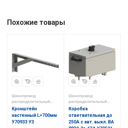
Похожие товары
Шинопровод
Шинопровод
распределительный
распределительный
250А-800А
250А-800А
Кронштейн
Коробка
настенный L=700мм
ответвительная до
У70933 У3
250А с авт. выкл. ВА