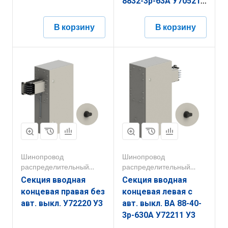
8832-3р-63А У70521
У3
В корзину
В корзину
Шинопровод
Шинопровод
распределительный
распределительный
250А-800А
250А-800А
Секция вводная
Секция вводная
концевая правая без
концевая левая с
авт. выкл. У72220 У3
авт. выкл. ВА 88-40-
3р-630А У72211 У3