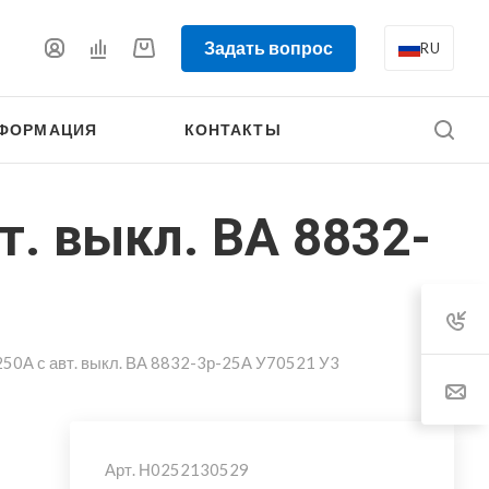
Задать вопрос
RU
ФОРМАЦИЯ
КОНТАКТЫ
т. выкл. ВА 8832-
250А с авт. выкл. ВА 8832-3р-25А У70521 У3
Арт.
Н0252130529