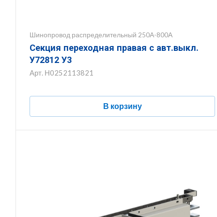
Шинопровод распределительный 250А-800А
Секция переходная правая с авт.выкл.
У72812 У3
Арт.
Н0252113821
В корзину