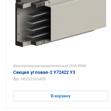
Шинопровод распределительный 250А-800А
Секция угловая-2 У72422 У3
Арт.
Н0252103420
В корзину