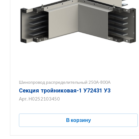
Шинопровод распределительный 250А-800А
Секция тройниковая-1 У72431 У3
Арт.
Н0252103450
В корзину