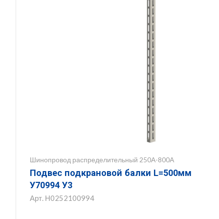
Шинопровод распределительный 250А-800А
Подвес подкрановой балки L=500мм
У70994 У3
Арт.
Н0252100994