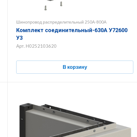
Шинопровод распределительный 250А-800А
Комплект соединительный-630А У72600
У3
Арт.
Н0252103620
В корзину