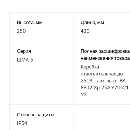
Высота, мм
Длина, мм
250
430
Серия
Полная расшифровка
наименования товара
ШМА-5
Коробка
ответвительная до
250А с авт. выкл. ВА
8832-3р-25А У70521
У3
Степень защиты
IP54