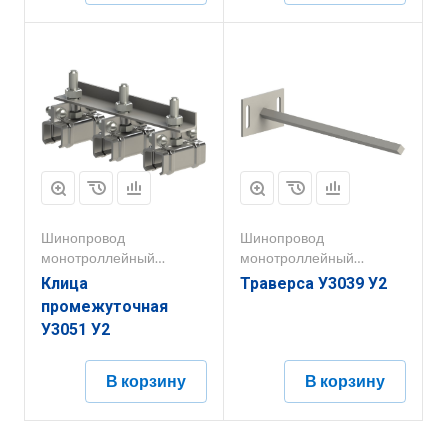
Шинопровод
Шинопровод
монотроллейный
монотроллейный
250А-400А
250А-400А
Клица
Траверса У3039 У2
промежуточная
У3051 У2
В корзину
В корзину