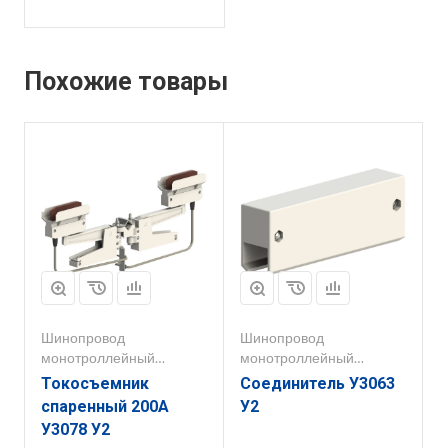
Похожие товары
Шинопровод
Шинопровод
монотроллейный
монотроллейный
250А-400А
250А-400А
Токосъемник
Соединитель У3063
спаренный 200А
У2
У3078 У2