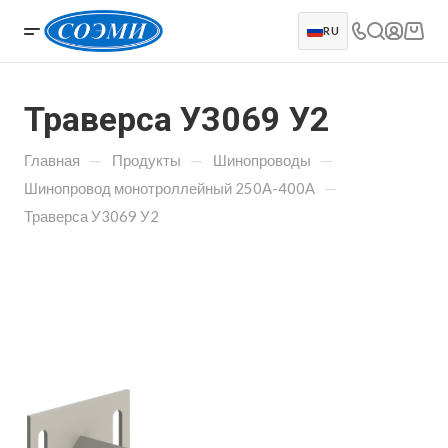
RU
Траверса У3069 У2
—
—
—
Главная
Продукты
Шинопроводы
—
Шинопровод монотроллейный 250А-400А
Траверса У3069 У2