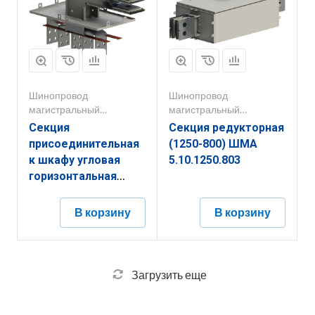
Шинопровод
Шинопровод
магистральный
магистральный
1000А-5000А
1000А-5000А
Секция
Секция редукторная
присоединительная
(1250-800) ШМА
к шкафу угловая
5.10.1250.803
горизонтальная
ШМА 5.10.1600.52
В корзину
В корзину
Загрузить еще