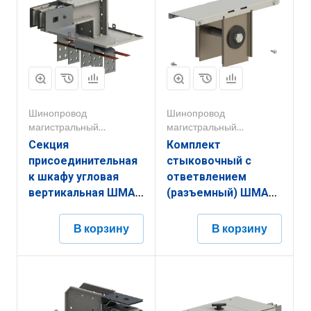
Шинопровод
Шинопровод
магистральный
магистральный
1000А-5000А
1000А-5000А
Секция
Комплект
присоединительная
стыковочный с
к шкафу угловая
ответвлением
вертикальная ШМА
(разъемный) ШМА
5.10.3200.51
5.10.2000.66
В корзину
В корзину