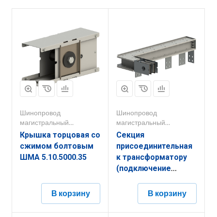
Шинопровод
Шинопровод
магистральный
магистральный
1000А-5000А
1000А-5000А
Крышка торцовая со
Секция
сжимом болтовым
присоединительная
ШМА 5.10.5000.35
к трансформатору
(подключение
горизонтально в
сторону под углом)
В корзину
В корзину
ШМА 5.10.5000.552