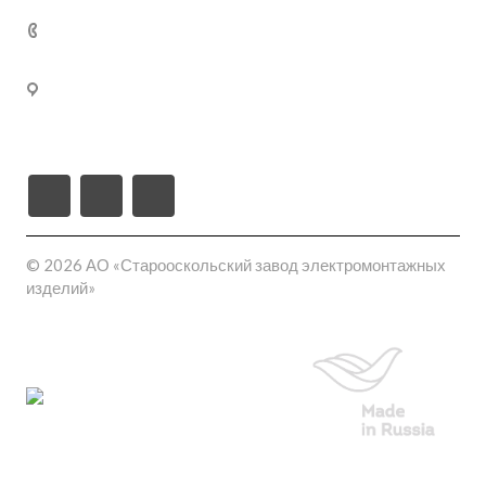
Кабельные муфты термоусаживаемые
+7 (800) 250-77-
02
309540, Белгородская область, г. Старый Оскол, пл-
ка Монтажная проезд ш-6 (станция Котел промузел
тер), д. 17
© 2026 АО «Старооскольский завод электромонтажных
изделий»