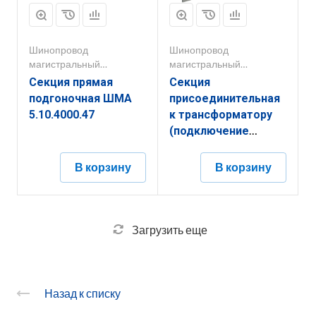
Шинопровод
Шинопровод
магистральный
магистральный
1000А-5000А
1000А-5000А
Секция прямая
Секция
подгоночная ШМА
присоединительная
5.10.4000.47
к трансформатору
(подключение
горизонтально из
центра) ШМА
В корзину
В корзину
5.10.4000.554
Загрузить еще
Назад к списку