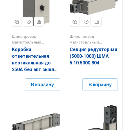
Шинопровод
Шинопровод
магистральный
магистральный
1000А-5000А
1000А-5000А
Коробка
Секция редукторная
ответвительная
(5000-1000) ШМА
вертикальная до
5.10.5000.804
250А без авт.выкл.
ШМА 5.10.0000.160
В корзину
В корзину