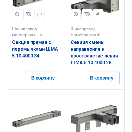
Шинопровод
Шинопровод
магистральный
магистральный
1000А-5000А
1000А-5000А
Секция прямая с
Секция смены
перемычками ШМА
направления в
5.10.4000.34
пространстве левая
ШМА 5.10.4000.28
В корзину
В корзину