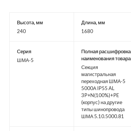
Высота, мм
Длина, мм
240
1680
Серия
Полная расшифровка
наименования товара
ШМА-5
Секция
магистральная
переходная ШМА-5
5000А IP55 AL
3P+N(100%)+PE
(корпус) на другие
типы шинопровода
ШМА 5.10.5000.81