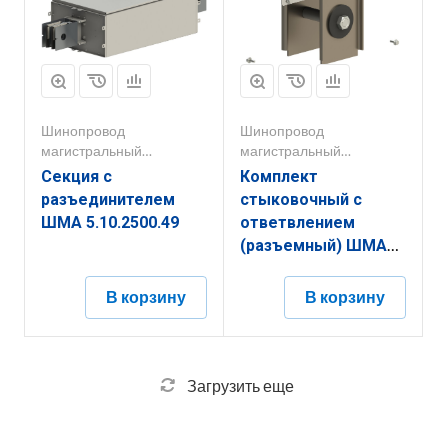
Шинопровод
Шинопровод
магистральный
магистральный
1000А-5000А
1000А-5000А
Секция с
Комплект
разъединителем
стыковочный с
ШМА 5.10.2500.49
ответвлением
(разъемный) ШМА
5.10.2000.66
В корзину
В корзину
Загрузить еще