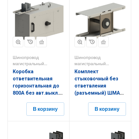
Шинопровод
Шинопровод
магистральный
магистральный
1000А-5000А
1000А-5000А
Коробка
Комплект
ответвительная
стыковочный без
горизонтальная до
ответвления
800А без авт.выкл.
(разъемный) ШМА
ШМА 5.10.0000.170
5.10.5000.68
В корзину
В корзину