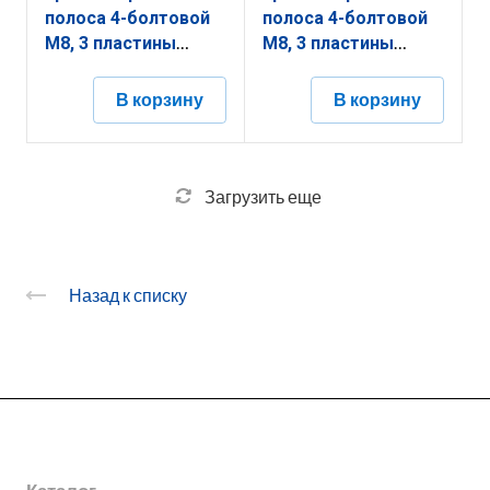
полоса 4-болтовой
полоса 4-болтовой
М8, 3 пластины
М8, 3 пластины
шириной 68 мм,
шириной 68 мм,
высотой 30 мм,
высотой 30 мм,
В корзину
В корзину
длиной 68 мм,
длиной 68 мм,
толщиной
толщиной
(диаметром) 8 мм с
(диаметром) 8 мм с
термодиффузионным
гальванопокрытием
Загрузить еще
покрытием
ЗСКП4.68.30.68.8.5
ЗСКП4.68.30.68.8.9
Назад к списку
О заводе