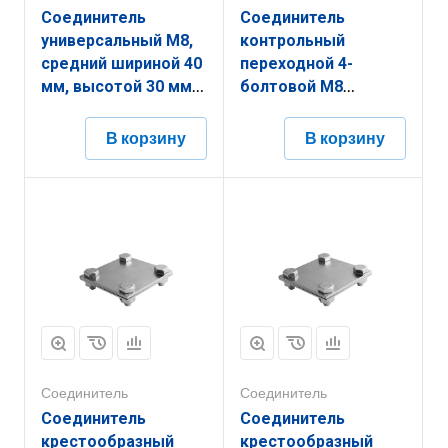
Соединитель
Соединитель
универсальный М8,
контрольный
средний шириной 40
переходной 4-
мм, высотой 30 мм,
болтовой М8
длиной 40 мм,
увеличенный
толщиной
шириной 87 мм,
В корзину
В корзину
(диаметром) 8 мм с
высотой 20 мм,
термодиффузионным
длиной 87 мм,
покрытием
толщиной
ЗСУ5.40.30.40.8.9
(диаметром) 8 мм с
горячеоцинкованным
покрытием
ЗСП9.87.20.87.8.1
Соединитель
Соединитель
Соединитель
Соединитель
крестообразный
крестообразный