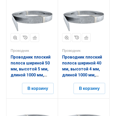
Проводник
Проводник
Проводник плоский
Проводник плоский
полоса шириной 50
полоса шириной 40
мм, высотой 5 мм,
мм, высотой 4 мм,
длиной 1000 мм,
длиной 1000 мм,
толщиной
толщиной
(диаметром) 5 мм с
(диаметром) 4 мм с
В корзину
В корзину
горячеоцинкованным
горячеоцинкованным
покрытием
покрытием
ЗППП.50.5.1000.5.1
ЗППП.40.4.1000.4.1