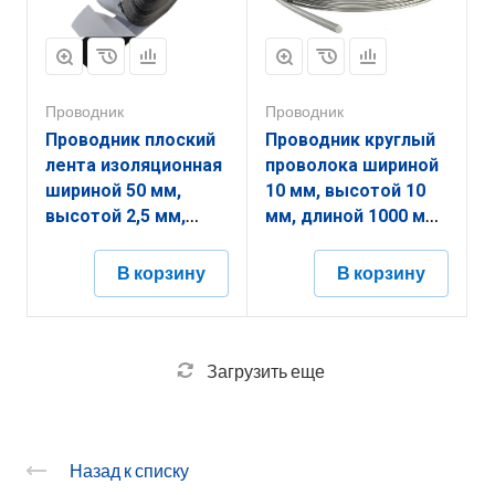
Проводник
Проводник
Проводник плоский
Проводник круглый
лента изоляционная
проволока шириной
шириной 50 мм,
10 мм, высотой 10
высотой 2,5 мм,
мм, длиной 1000 мм,
длиной 10000 мм,
толщиной
толщиной 2,5 мм
(диаметром) 10 мм с
В корзину
В корзину
неметаллический
термодиффузионным
элемент
покрытием
ЗППИ.50.2,5.10000.2,5.10
ЗПКП.10.10.1000.10.9
Загрузить еще
Назад к списку