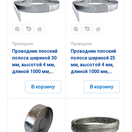
Проводник
Проводник
Проводник плоский
Проводник плоский
полоса шириной 30
полоса шириной 25
мм, высотой 4 мм,
мм, высотой 4 мм,
длиной 1000 мм,
длиной 1000 мм,
толщиной
толщиной
(диаметром) 4 мм с
(диаметром) 4 мм с
В корзину
В корзину
горячеоцинкованным
горячеоцинкованным
покрытием
покрытием
ЗППП.30.4.1000.4.1
ЗППП.25.4.1000.4.1