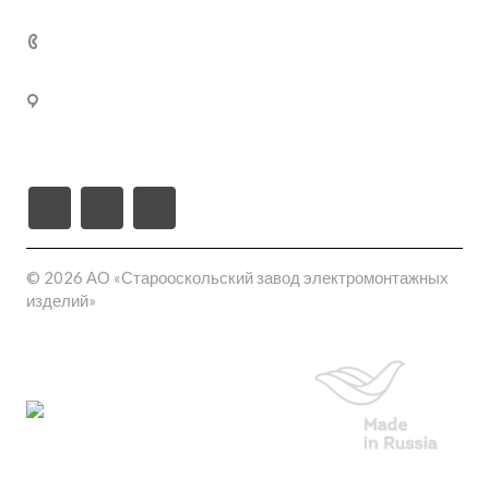
Кабельные муфты термоусаживаемые
+7 (800) 250-77-
02
309540, Белгородская область, г. Старый Оскол, пл-
ка Монтажная проезд ш-6 (станция Котел промузел
тер), д. 17
© 2026 АО «Старооскольский завод электромонтажных
изделий»