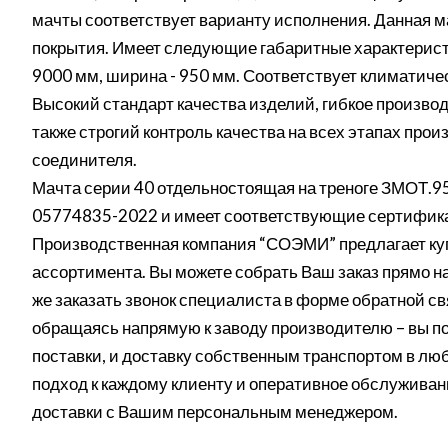
мачты соответствует варианту исполнения. Данная м
покрытия. Имеет следующие габаритные характеристи
9000 мм, ширина - 950 мм. Соответствует климатич
Высокий стандарт качества изделий, гибкое производ
также строгий контроль качества на всех этапах про
соединителя.
Мачта серии 40 отдельностоящая на треноге ЗМОТ.95
05774835-2022 и имеет соответствующие сертифика
Производственная компания “СОЭМИ” предлагает куп
ассортимента. Вы можете собрать Ваш заказ прямо на
же заказать звонок специалиста в форме обратной св
обращаясь напрямую к заводу производителю – вы п
поставки, и доставку собственным транспортом в лю
подход к каждому клиенту и оперативное обслуживан
доставки с Вашим персональным менеджером.