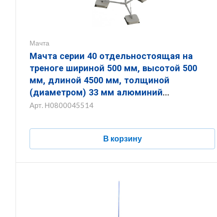
Мачта
Мачта серии 40 отдельностоящая на
треноге шириной 500 мм, высотой 500
мм, длиной 4500 мм, толщиной
(диаметром) 33 мм алюминий
ЗМОТ.500.500.4500.33.14
Арт.
Н0800045514
В корзину