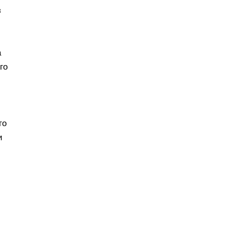
з
а
го
го
и