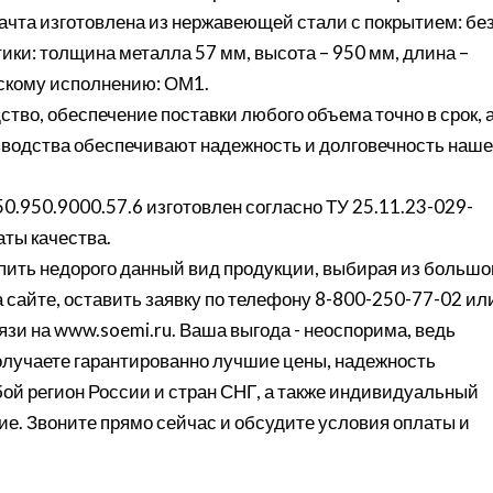
ачта изготовлена из нержавеющей стали с покрытием: бе
ки: толщина металла 57 мм, высота – 950 мм, длина –
ескому исполнению: ОМ1.
ство, обеспечение поставки любого объема точно в срок, 
изводства обеспечивают надежность и долговечность наше
0.950.9000.57.6 изготовлен согласно ТУ 25.11.23-029-
ты качества.
ить недорого данный вид продукции, выбирая из большо
 сайте, оставить заявку по телефону 8-800-250-77-02 ил
язи на www.soemi.ru. Ваша выгода - неоспорима, ведь
олучаете гарантированно лучшие цены, надежность
бой регион России и стран СНГ, а также индивидуальный
ие. Звоните прямо сейчас и обсудите условия оплаты и