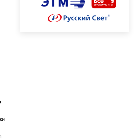
о
ки
я