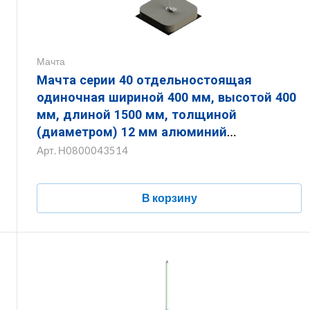
Мачта
Мачта серии 40 отдельностоящая
одиночная шириной 400 мм, высотой 400
мм, длиной 1500 мм, толщиной
(диаметром) 12 мм алюминий
ЗМОО.400.400.1500.12.14
Арт.
Н0800043514
В корзину