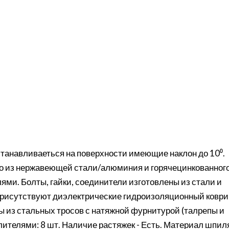
танавливаеться на поверхности имеющие наклон до 10⁰.
го из нержавеющей стали/алюминия и горячецинкованног
лями. Болты, гайки, соединители изготовлены из стали и
присутствуют диэлектрические гидроизоляционный коври
ы из стальных тросов с натяжной фурнитурой (талрепы и
желителями: 8 шт. Наличие растяжек - Есть. Материал шпил