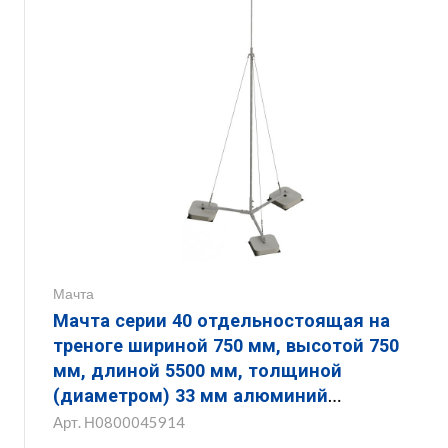
Мачта
Мачта серии 40 отдельностоящая на
треноге шириной 750 мм, высотой 750
мм, длиной 5500 мм, толщиной
(диаметром) 33 мм алюминий
ЗМОТ.750.750.5500.33.14
Арт.
Н0800045914