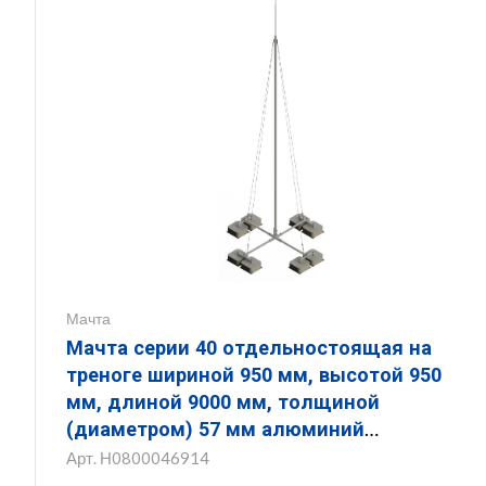
Мачта
Мачта серии 40 отдельностоящая на
треноге шириной 950 мм, высотой 950
мм, длиной 9000 мм, толщиной
(диаметром) 57 мм алюминий
ЗМОТ.950.950.9000.57.14
Арт.
Н0800046914