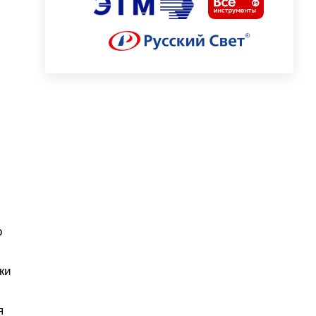
о
ки
я