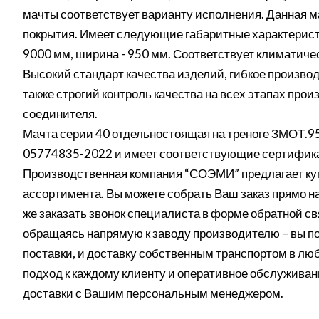
мачты соответствует варианту исполнения. Данная м
покрытия. Имеет следующие габаритные характеристи
9000 мм, ширина - 950 мм. Соответствует климатич
Высокий стандарт качества изделий, гибкое производ
также строгий контроль качества на всех этапах про
соединителя.
Мачта серии 40 отдельностоящая на треноге ЗМОТ.95
05774835-2022 и имеет соответствующие сертифика
Производственная компания “СОЭМИ” предлагает куп
ассортимента. Вы можете собрать Ваш заказ прямо на
же заказать звонок специалиста в форме обратной св
обращаясь напрямую к заводу производителю – вы п
поставки, и доставку собственным транспортом в лю
подход к каждому клиенту и оперативное обслуживан
доставки с Вашим персональным менеджером.