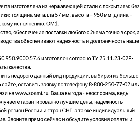
ачта изготовлена из нержавеющей стали с покрытием: бе
ки: толщина металла 57 мм, высота – 950 мм, длина –
ескому исполнению: ОМ1.
ство, обеспечение поставки любого объема точно в срок, 
изводства обеспечивают надежность и долговечность наше
0.950.9000.57.6 изготовлен согласно ТУ 25.11.23-029-
ты качества.
ить недорого данный вид продукции, выбирая из большо
 сайте, оставить заявку по телефону 8-800-250-77-02 ил
язи на www.soemi.ru. Ваша выгода - неоспорима, ведь
олучаете гарантированно лучшие цены, надежность
бой регион России и стран СНГ, а также индивидуальный
ие. Звоните прямо сейчас и обсудите условия оплаты и