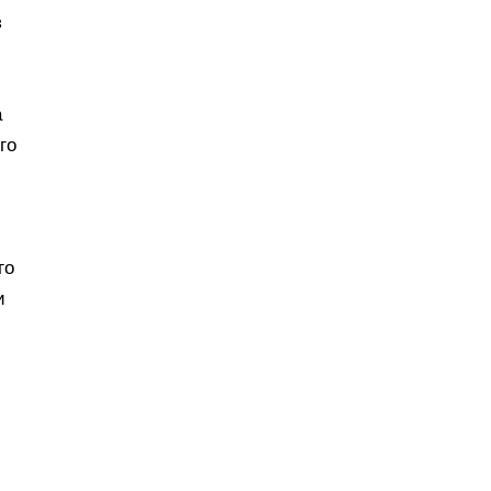
з
а
го
го
и