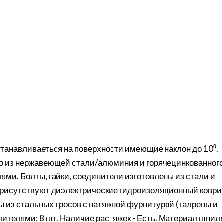
танавливаеться на поверхности имеющие наклон до 10⁰.
го из нержавеющей стали/алюминия и горячецинкованног
лями. Болты, гайки, соединители изготовлены из стали и
присутствуют диэлектрические гидроизоляционный коври
ы из стальных тросов с натяжной фурнитурой (талрепы и
желителями: 8 шт. Наличие растяжек - Есть. Материал шпил