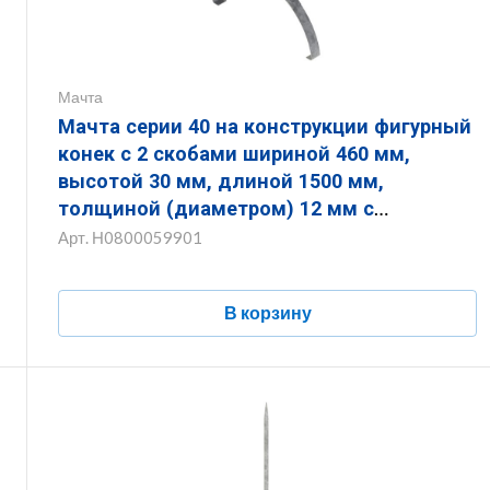
Мачта
Мачта серии 40 на конструкции фигурный
конек с 2 скобами шириной 460 мм,
высотой 30 мм, длиной 1500 мм,
толщиной (диаметром) 12 мм с
горячеоцинкованным покрытием
Арт.
Н0800059901
ЗМКФ2.460.30.1500.12.1
В корзину