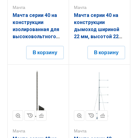
Мачта
Мачта
Мачта серии 40 на
Мачта серии 40 на
конструкции
конструкции
изолированная для
дымоход шириной
высоковольтного
22 мм, высотой 22
провода шириной 42
мм, длиной 2000 мм,
мм, высотой 42 мм,
толщиной
В корзину
В корзину
длиной 3000 мм,
(диаметром) 12 мм
толщиной
нержавеющая сталь
(диаметром) 42 мм
ЗМКД.22.22.2000.12.6
алюминий
ЗМКВ.42.42.3000.42.14
Мачта
Мачта