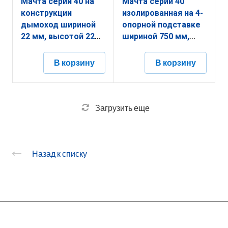
Мачта серии 40 на
Мачта серии 40
конструкции
изолированная на 4-
дымоход шириной
опорной подставке
22 мм, высотой 22
шириной 750 мм,
мм, длиной 1500 мм,
750750 мм, длиной
толщиной
8000 мм, толщиной
В корзину
В корзину
(диаметром) 12 мм
(диаметром) 50 мм с
алюминий
горячеоцинкованным
ЗМКД.22.22.1500.12.14
покрытием
ЗМИП.750.750.8000.50.1
Загрузить еще
Назад к списку
О заводе