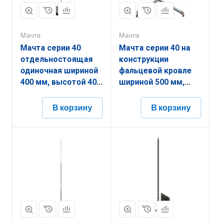
Мачта
Мачта
Мачта серии 40
Мачта серии 40 на
отдельностоящая
конструкции
одиночная шириной
фальцевой кровле
400 мм, высотой 400
шириной 500 мм,
мм, длиной 3000 мм,
высотой 500 мм,
толщиной
длиной 2500 мм,
В корзину
В корзину
(диаметром) 16 мм
толщиной
алюминий
(диаметром) 16 мм с
ЗМОО.400.400.3000.16.14
горячеоцинкованным
покрытием
ЗМКК.500.500.2500.16.1