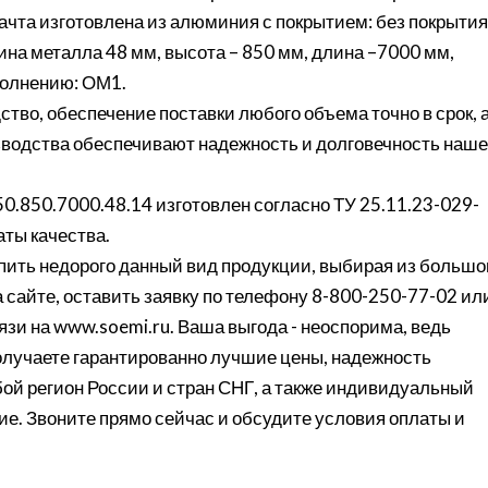
ачта изготовлена из алюминия с покрытием: без покрытия
на металла 48 мм, высота – 850 мм, длина –7000 мм,
полнению: ОМ1.
ство, обеспечение поставки любого объема точно в срок, 
изводства обеспечивают надежность и долговечность наше
0.850.7000.48.14 изготовлен согласно ТУ 25.11.23-029-
ты качества.
ить недорого данный вид продукции, выбирая из большо
 сайте, оставить заявку по телефону 8-800-250-77-02 ил
язи на www.soemi.ru. Ваша выгода - неоспорима, ведь
олучаете гарантированно лучшие цены, надежность
бой регион России и стран СНГ, а также индивидуальный
ие. Звоните прямо сейчас и обсудите условия оплаты и