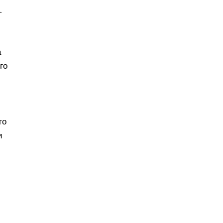
.
а
го
го
и