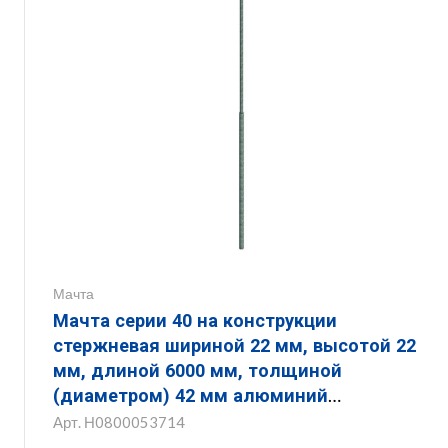
Мачта
Мачта серии 40 на конструкции
стержневая шириной 22 мм, высотой 22
мм, длиной 6000 мм, толщиной
(диаметром) 42 мм алюминий
ЗМКС.22.22.6000.42.14
Арт.
Н0800053714