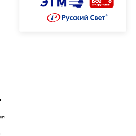
о
ки
я