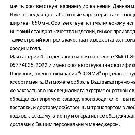
мачты соответствует варианту исполнения. Данная м
Имеет следующие габаритные характеристики: толщи
ширина - 850 мм. Соответствует климатическому ис
Высокий стандарт качества изделий, гибкое производ
также строгий контроль качества на всех этапах про
соединителя.
Мачта серии 40 отдельностоящая на треноге ЗМОТ.85
05774835-2022 и имеет соответствующие сертифика
Производственная компания “СОЭМИ” предлагает куп
ассортимента. Вы можете собрать Ваш заказ прямо на
же заказать звонок специалиста в форме обратной св
обращаясь напрямую к заводу производителю – вы п
поставки, и доставку собственным транспортом в лю
подход к каждому клиенту и оперативное обслуживан
доставки с Вашим персональным менеджером.