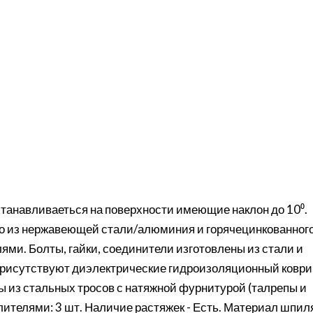
танавливаеться на поверхности имеющие наклон до 10⁰.
го из нержавеющей стали/алюминия и горячецинкованног
лями. Болты, гайки, соединители изготовлены из стали и
присутствуют диэлектрические гидроизоляционный коври
ы из стальных тросов с натяжной фурнитурой (талрепы и
желителями: 3 шт. Наличие растяжек - Есть. Материал шпил