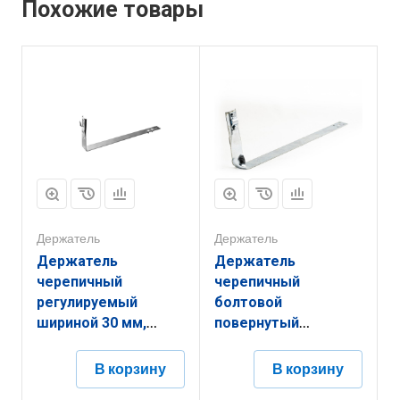
Похожие товары
Держатель
Держатель
Держатель
Держатель
черепичный
черепичный
регулируемый
болтовой
шириной 30 мм,
повернутый
высотой 134 мм,
шириной 30 мм,
длиной 430 мм,
высотой 134 мм,
В корзину
В корзину
толщиной
длиной 430 мм,