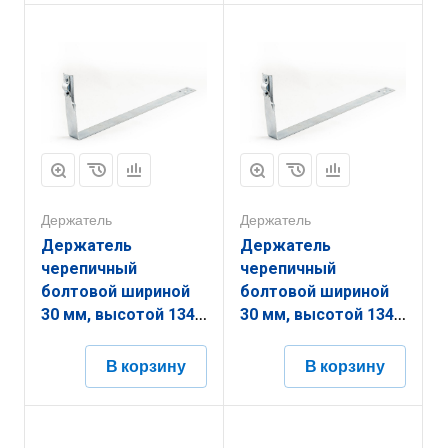
(диаметром) 2 мм с
толщиной
гальванопокрытием
(диаметром) 2 мм с
ЗДШР.30.134.430.2.5
термодиффузионным
покрытием
ЗДШБП.30.134.430.2.9
Держатель
Держатель
Держатель
Держатель
черепичный
черепичный
болтовой шириной
болтовой шириной
30 мм, высотой 134
30 мм, высотой 134
мм, длиной 380 мм,
мм, длиной 380 мм,
толщиной
толщиной
В корзину
В корзину
(диаметром) 2 мм с
(диаметром) 2 мм с
гальванопокрытием
горячеоцинкованным
ЗДШБ.30.134.380.2.5
покрытием