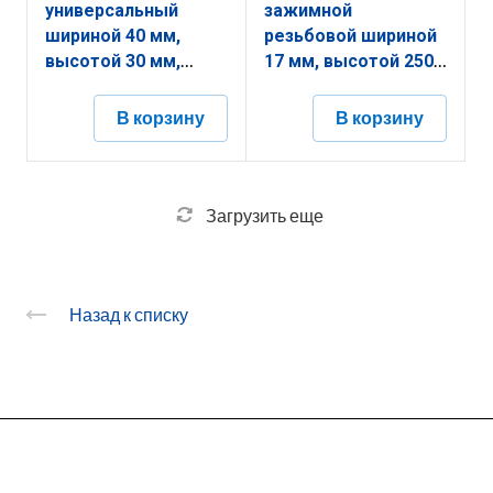
универсальный
зажимной
шириной 40 мм,
резьбовой шириной
высотой 30 мм,
17 мм, высотой 250
длиной 2001 мм,
мм, длиной 40 мм,
толщиной
толщиной
В корзину
В корзину
(диаметром) 6 мм с
(диаметром) 2 мм с
горячеоцинкованным
термодиффузионным
покрытием
покрытием
ЗДТУ.40.30.2001.6.1
ЗДЗВ.17.250.40.2.9
Загрузить еще
Назад к списку
О заводе