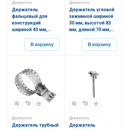
Держатель
Держатель
Держатель
Держатель угловой
фальцевый для
зажимной шириной
конструкций
30 мм, высотой 83
шириной 40 мм,
мм, длиной 70 мм,
высотой 108 мм,
толщиной
длиной 80 мм,
(диаметром) 2 мм с
В корзину
В корзину
толщиной
горячеоцинкованным
(диаметром) 2 мм с
покрытием
гальванопокрытием
ЗДУЗ.30.83.70.2.1
ЗДФК.40.108.80.2.5
Держатель
Держатель
Держатель трубный
Держатель