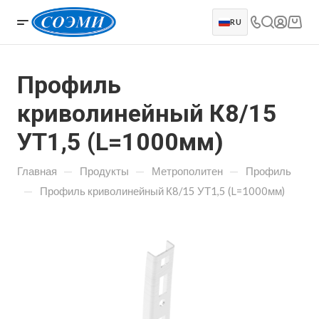
RU
Профиль
криволинейный К8/15
УТ1,5 (L=1000мм)
—
—
—
Главная
Продукты
Метрополитен
Профиль
—
Профиль криволинейный К8/15 УТ1,5 (L=1000мм)