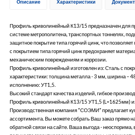
Описание
Характеристики
Докумен
Профиль криволинейный К13/15 предназначен для пр
системе метрополитена, транспортных тоннелях, под
защитное покрытие типа горячий цинк, что позволя
с покрытием типа горячий цинк предохраняет материа
механическим повреждениям и коррозии.
Профиль криволинейный изготовлен из: Сталь с пок
характеристики: толщина металла - 3 мм, ширина – 4
исполнению: УТ1,5.
Высокий стандарт качества изделий, гибкое производ
Профиль криволинейный К13/15 УТ1,5 (L=1625мм) из
Производственная компания “СОЭМИ” предлагает куп
ассортимента. Вы можете собрать Ваш заказ прямо на 
обратной связи на сайте. Ваша выгода - неоспорима,