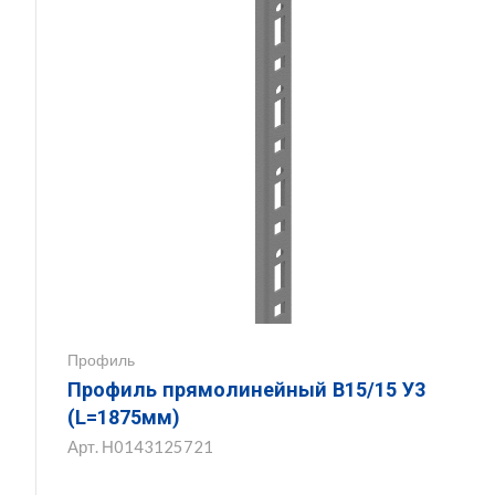
Профиль
Профиль прямолинейный В15/15 У3
(L=1875мм)
Арт.
Н0143125721