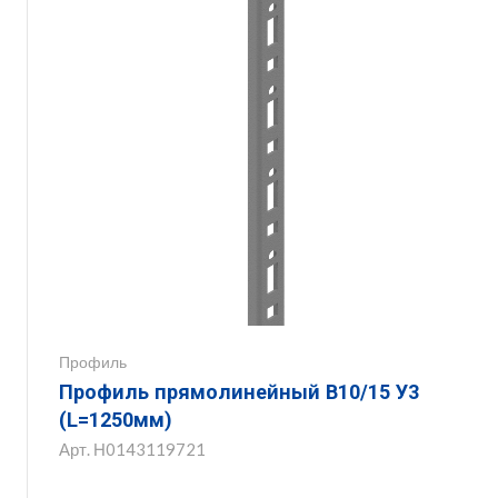
Профиль
Профиль прямолинейный В10/15 У3
(L=1250мм)
Арт.
Н0143119721