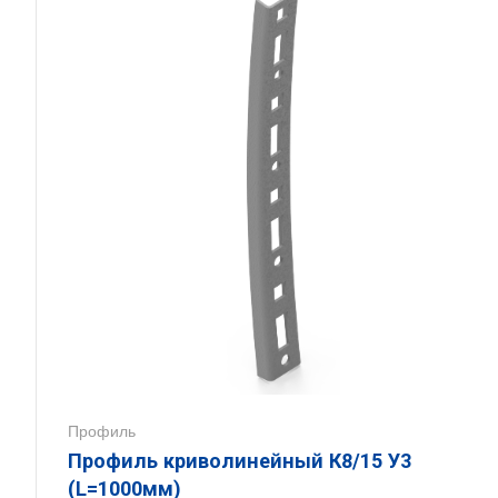
Профиль
Профиль криволинейный К8/15 У3
(L=1000мм)