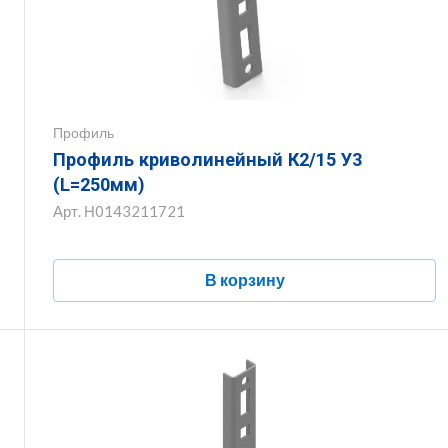
Профиль
Профиль криволинейный К2/15 У3
(L=250мм)
Арт.
Н0143211721
В корзину