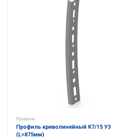
Профиль
Профиль криволинейный К7/15 У3
(L=875мм)