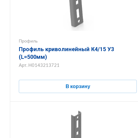
Профиль
Профиль криволинейный К4/15 У3
(L=500мм)
Арт.
Н0143213721
В корзину