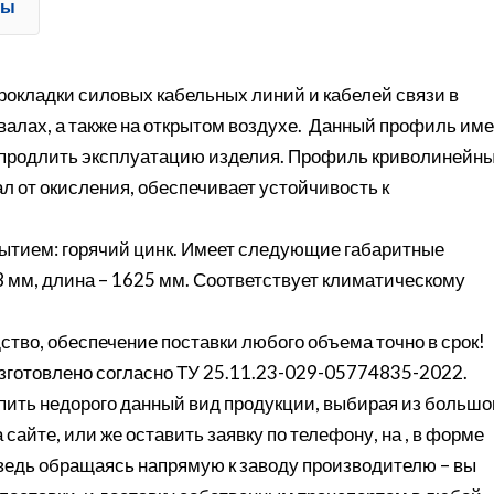
ты
окладки силовых кабельных линий и кабелей связи в
валах, а также на открытом воздухе. Данный профиль име
ет продлить эксплуатацию изделия. Профиль криволинейн
л от окисления, обеспечивает устойчивость к
рытием: горячий цинк. Имеет следующие габаритные
8 мм, длина – 1625 мм. Соответствует климатическому
ство, обеспечение поставки любого объема точно в срок!
готовлено согласно ТУ 25.11.23-029-05774835-2022.
ить недорого данный вид продукции, выбирая из большо
сайте, или же оставить заявку по телефону, на , в форме
 ведь обращаясь напрямую к заводу производителю – вы