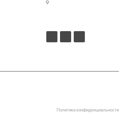
ельства
309540, Белгородская область,
г. Старый Оскол, пл-ка
родукции в PDF
Монтажная проезд ш-6 (станция
Котел промузел тер), д. 17
 сертификаты
 информации
Политика конфиденциальности