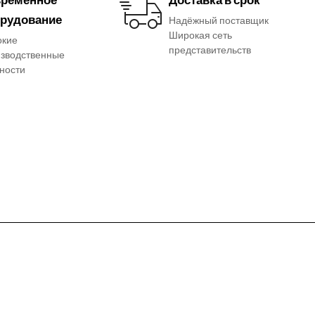
рудование
Надёжный поставщик
Широкая сеть
окие
представительств
зводственные
ности
Услуги
Дополните
информац