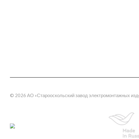
Новости
Электромонтажные из
Награды
Шинопроводы
Трансформаторные по
География поставок
(КТП)
Отзывы
Электрощитовое обор
3D прогулка по производству
Эстакады
Молниезащита
Метрополитен
Фальшпол
Электромонтажные изд
пластика
© 2026 АО «Старооскольский завод электромонтажных изд
Кабельные муфты
термоусаживаемые