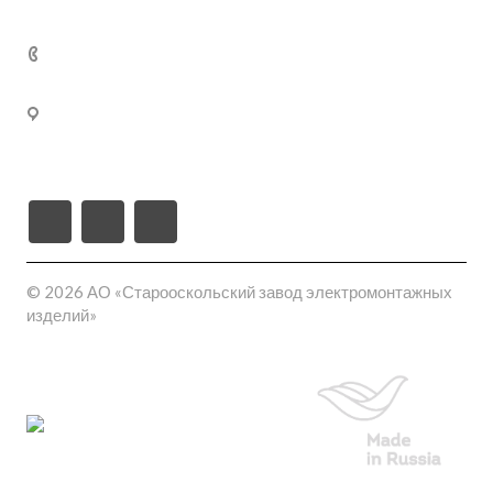
Реклама
Кабельные муфты термоусаживаемые
+7 (800) 250-77-
02
309540, Белгородская область, г. Старый Оскол, пл-
ка Монтажная проезд ш-6 (станция Котел промузел
тер), д. 17
© 2026 АО «Старооскольский завод электромонтажных
изделий»