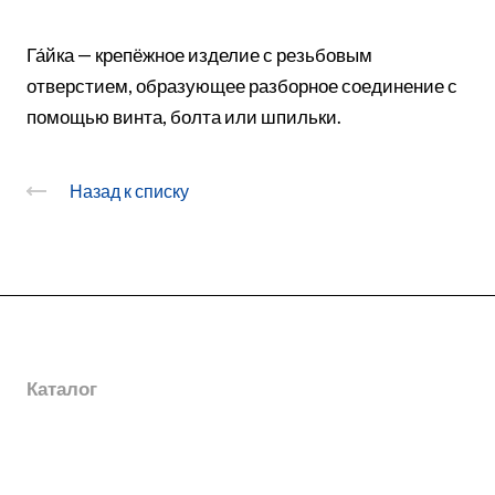
Га́йка — крепёжное изделие с резьбовым
отверстием, образующее разборное соединение с
помощью винта, болта или шпильки.
Назад к списку
О заводе
Каталог
Новости
Награды
Услуги
Электромонтажные изделия
География поставок
Шинопроводы
Дополнительная информация
Горячее цинкование металла
Отзывы