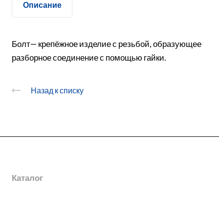
Описание
Болт— крепёжное изделие с резьбой, образующее
разборное соединение с помощью гайки.
Назад к списку
О заводе
Каталог
Новости
Награды
Услуги
Электромонтажные изделия
География поставок
Шинопроводы
Дополнительная информация
Горячее цинкование металла