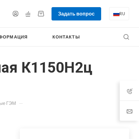
Задать вопрос
RU
ФОРМАЦИЯ
КОНТАКТЫ
ная К1150Н2ц
—
ные ГЭМ