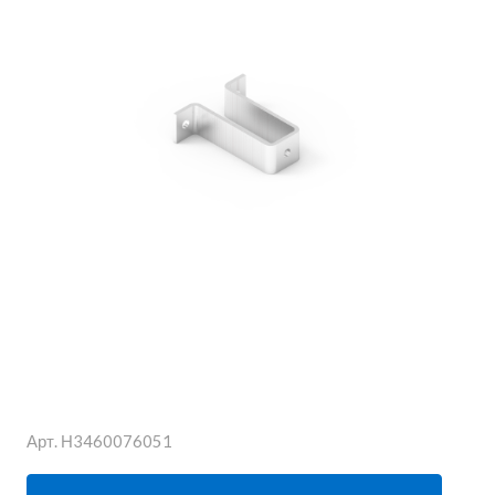
Арт.
Н3460076051