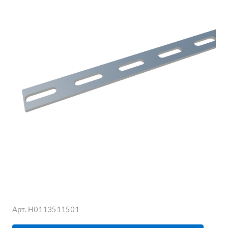
Арт.
Н0113511501