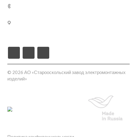
Кабельные муфты термоусаживаемые
+7 (800) 250-77-
02
309540, Белгородская область, г. Старый Оскол, пл-
ка Монтажная проезд ш-6 (станция Котел промузел
тер), д. 17
© 2026 АО «Старооскольский завод электромонтажных
изделий»
Политика конфиденциальности