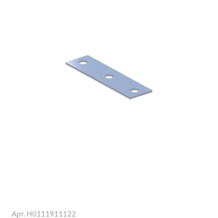
Арт.
Н0111911122