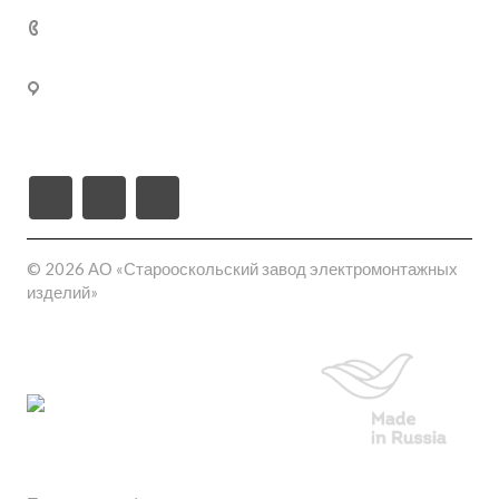
Кабельные муфты термоусаживаемые
+7 (800) 250-77-
02
309540, Белгородская область, г. Старый Оскол, пл-
ка Монтажная проезд ш-6 (станция Котел промузел
тер), д. 17
© 2026 АО «Старооскольский завод электромонтажных
изделий»