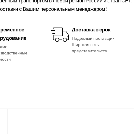
твенным транспортом в любой регион России и стран СНГ.
 доставки с Вашим персональным менеджером!
ременное
Доставка в срок
рудование
Надёжный поставщик
Широкая сеть
окие
представительств
зводственные
ности