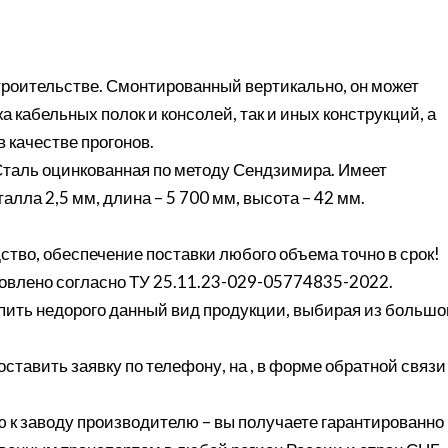
роительстве. Смонтированный вертикально, он может
 кабельных полок и консолей, так и иных конструкций, а
 качестве прогонов.
Сталь оцинкованная по методу Сендзимира. Имеет
ла 2,5 мм, длина – 5 700 мм, высота – 42 мм.
ство, обеспечение поставки любого объема точно в срок!
товлено согласно ТУ 25.11.23-029-05774835-2022.
ить недорого данный вид продукции, выбирая из большо
оставить заявку по телефону, на , в форме обратной связи
 к заводу производителю – вы получаете гарантированно