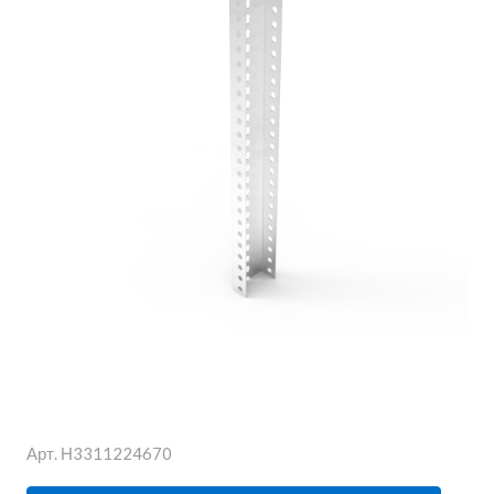
Арт.
Н3311224670