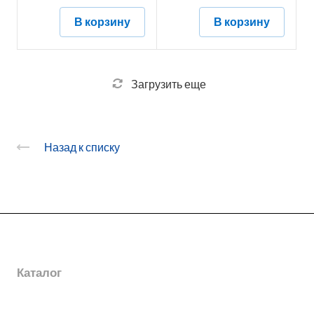
В корзину
В корзину
Загрузить еще
Назад к списку
О заводе
Каталог
Новости
Награды
Услуги
Электромонтажные изделия